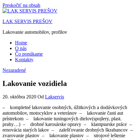
Preskočiť na obsah
LAK SERVIS PREŠOV
Lakovanie automobilov, profilov
Home
O nás
Čo ponúkame
Kontakty
Nezaradené
Lakovanie vozidiela
20. októbra 2020
Od
Lakservis
– kompletné lakovanie osobných, úžitkových a dodávkových
automobilov, motocyklov a veteránov – lakovanie časti aut
prístrekom – lakovanie tuningových dielov(spojlery, plast.
prahy…) – drobné karosárske opravy – klampiarske práce –
renovácia starých lakov – zalešťovanie drobných škrabancov –
zvarovanie plastov – lakovanie plastov – strojové leštenie