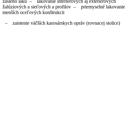
zašlého laku – lakovanie interiérových aj exteriérových
žalúziových a sieťových a profilov – priemyselné lakovanie
menších oceľových konštrukcii
– zaistenie väčších karosárskych opráv (rovnacej stolice)